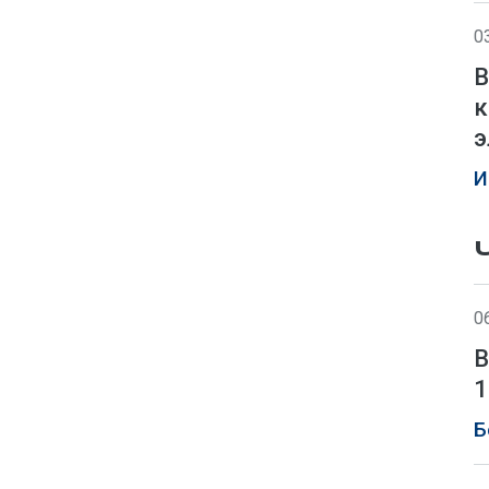
0
В
к
э
И
0
В
1
Б