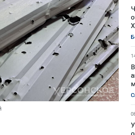
Ч
о
Х
Б
1
В
а
м
С
й
0
У
о