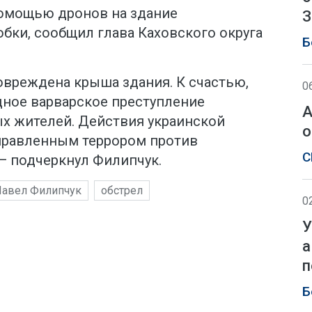
помощью дронов на здание
З
бки, сообщил глава Каховского округа
Б
повреждена крыша здания. К счастью,
0
дное варварское преступление
А
х жителей. Действия украинской
о
правленным террором против
С
— подчеркнул Филипчук.
авел Филипчук
обстрел
0
У
а
п
Б