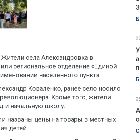
З
Б
0
У
Н. Жители села Александровка в
а
или региональное отделение «Единой
п
еименовании населенного пункта.
Б
Александр Коваленко, ранее село носило
 революционера. Кроме того, жители
0
д и начальную школу.
А
о
ли названы цены на товары в местных
ия детей.
С