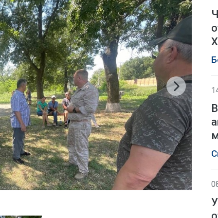
Ч
о
Х
Б
1
В
а
м
С
0
У
о