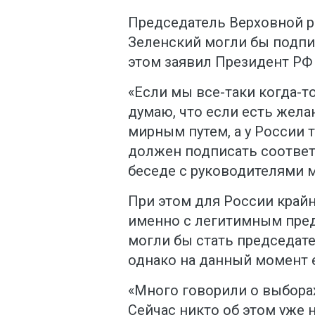
Председатель Верховной р
Зеленский могли бы подпис
этом заявил Президент РФ
«Если мы все-таки когда-т
думаю, что если есть жел
мирным путем, а у России т
должен подписать соответ
беседе с руководителями 
При этом для России край
именно с легитимным пред
могли бы стать председат
однако на данный момент 
«Много говорили о выборах
Сейчас никто об этом уже н