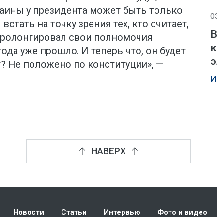
раины у президента может быть только
0
 встать на точку зрения тех, кто считает,
В
пролонгировал свои полномочия
к
ода уже прошло. И теперь что, он будет
э
т? Не положено по конституции», —
И
НАВЕРХ
Новости
Статьи
Интервью
Фото и видео