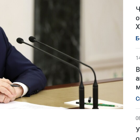
Ч
о
Х
Б
1
В
а
м
С
0
У
о