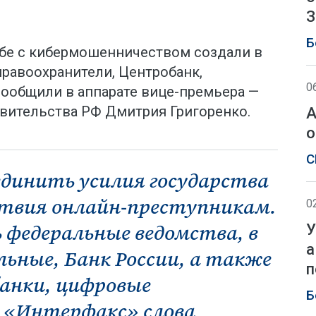
З
Б
бе с кибермошенничеством создали в
равоохранители, Центробанк,
0
сообщили в аппарате вице-премьера —
авительства РФ Дмитрия Григоренко.
А
о
С
динить усилия государства
ствия онлайн-преступникам.
0
 федеральные ведомства, в
У
а
ьные, Банк России, а также
п
банки, цифровые
Б
 «Интерфакс» слова