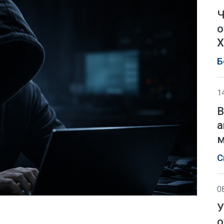
Ч
о
Х
Б
1
В
а
м
С
0
У
о