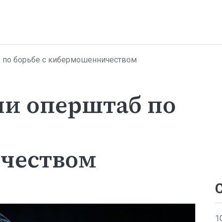
б по борьбе с кибермошенничеством
ли оперштаб по
чеством
1