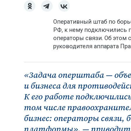
Оперативный штаб по борь
РФ, к нему подключились п
операторы связи. Об этом 
руководителя аппарата Пр
«Задача оперштаба — объе
и бизнеса для противодей
К его работе подключились
том числе правоохранител
бизнес: операторы связи, 
платформы», — приводит