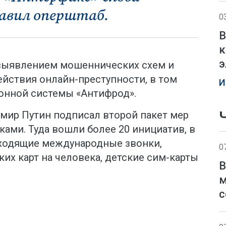
лавил оперштаб.
0
В
к
э
 выявлением мошеннических схем и
йствия онлайн-преступности, в том
И
онной системы «Антифрод».
мир Путин подписал второй пакет мер
ами. Туда вошли более 20 инициатив, в
входящие международные звонки,
0
ких карт на человека, детские сим-карты
В
м
с